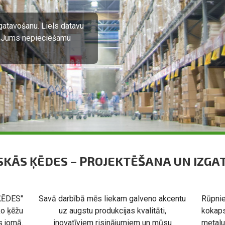
istikas kompānijām. Jūsu
SKĀS ĶĒDES – PROJEKTĒŠANA UN IZG
ĶĒDES"
Savā darbībā mēs liekam galveno akcentu
Rūpnie
ko ķēžu
uz augstu produkcijas kvalitāti,
kokaps
s jomā.
inovatīviem risinājumiem un mūsu
metalu