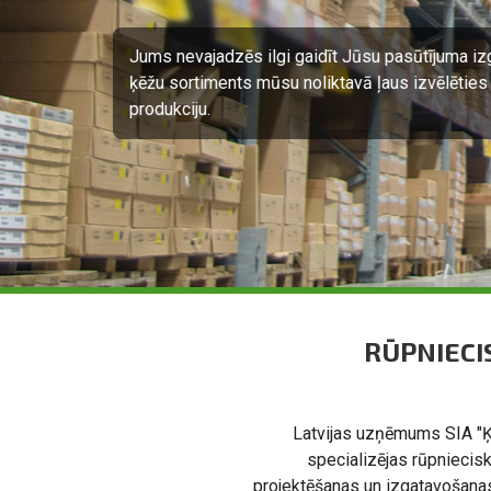
SIA "ĶĒDES" sadarbojas tikai ar labākām loģ
pasūtījums tiks piegādāts laikā.
RŪPNIECI
Latvijas uzņēmums SIA "
specializējas rūpniecis
projektēšanas un izgatavošana