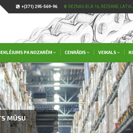
+(371) 295-569-96
RĒZNAS IELA 16, RĒZEKNĒ, LATVI
EKLĒJUMS PA NOZARĒM
CENRĀDIS
VEIKALS
K
AS PILSĒTĀ