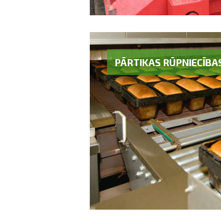
PĀRTIKAS RŪPNIECĪBA