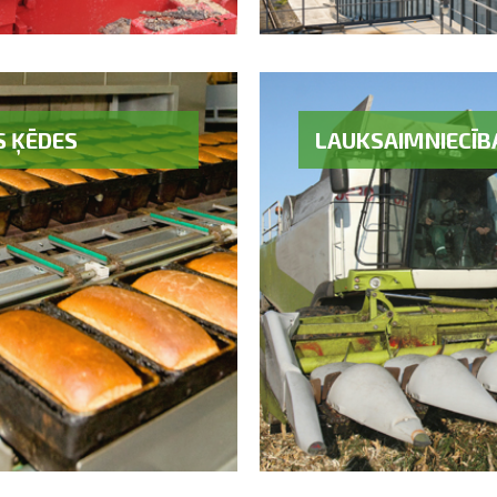
S ĶĒDES
LAUKSAIMNIECĪB