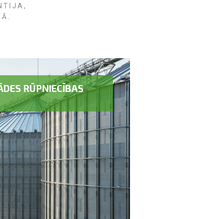
NTIJA,
JĀ.
DES RŪPNIECĪBAS