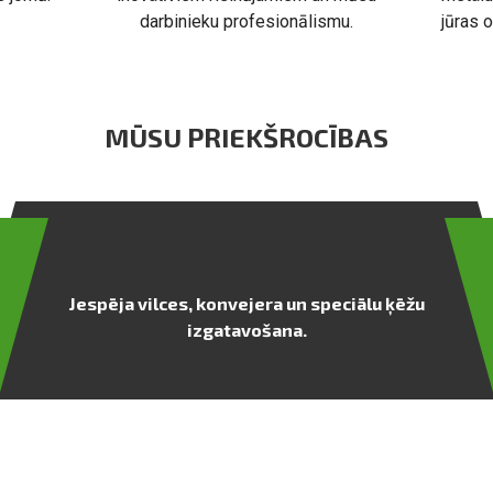
darbinieku profesionālismu.
jūras 
MŪSU PRIEKŠROCĪBAS
Jespēja vilces, konvejera un speciālu ķēžu
izgatavošana.