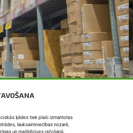
ATAVOŠANA
ciskās ķēdes tiek plaši izmantotas
trādes, lauksaimniecības nozarē,
rģijas un mašīnbūves ražošanā,