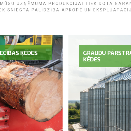
 MŪSU UZŅĒMUMA PRODUKCIJAI TIEK DOTA GARA
EK SNIEGTA PALĪDZĪBA APKOPĒ UN EKSPLUATĀCI
ECĪBAS ĶĒDES
GRAUDU PĀRSTRĀ
ĶĒDES