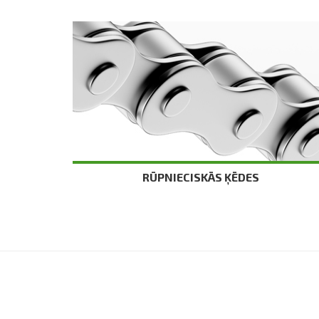
RŪPNIECISKĀS ĶĒDES