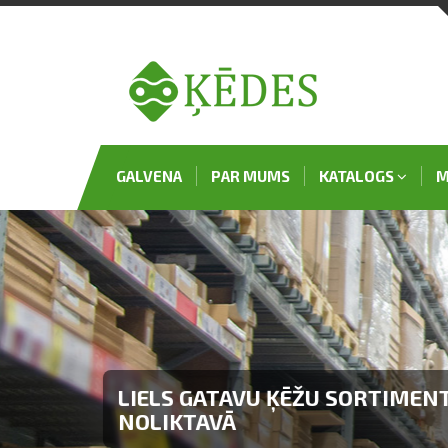
GALVENA
PAR MUMS
KATALOGS
M
ĀTRA PIEGĀDE JEBKŪRĀ EIROP