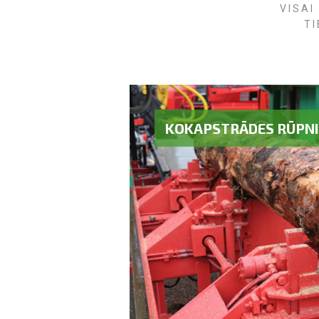
VISAI
TI
KOKAPSTRĀDES RŪPNI