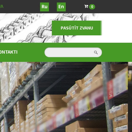
JA
0
PASŪTĪT ZVANU
ONTAKTI