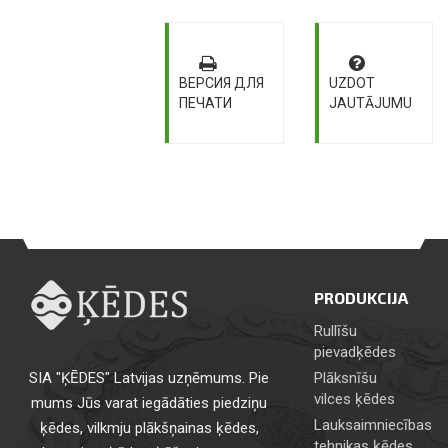
ВЕРСИЯ ДЛЯ
UZDOT
ПЕЧАТИ
JAUTĀJUMU
PRODUKCIJA
Rullīšu
pievadķēdes
SIA "ĶĒDES" Latvijas uzņēmums. Pie
Plāksnīšu
vilces ķēdes
mums Jūs varat iegādāties piedziņu
Lauksaimniecības
ķēdes, vilkmju plākšņainas ķēdes,
tehnikas ķēdes