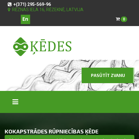
+(371) 295-569-96
RĒZNAS IELA 16, RĒZEKNĒ, LATVIJA
0
PASŪTĪT ZVANU
KOKAPSTRĀDES RŪPNIECĪBAS ĶĒDE