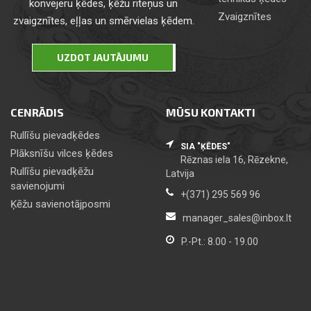
konvejeru ķēdes, ķēžu riteņus un
Zvaigznītes
zvaigznītes, eļļas un smērvielas ķēdem.
UZDOT JAUTĀJUMU
CENRĀDIS
MŪSU KONTAKTI
Rullīšu pievadķēdes
SIA "ĶĒDES"
Plāksnīšu vilces ķēdes
Rēznas iela 16, Rēzekne,
Rullīšu pievadķēžu
Latvija
savienojumi
+(371) 295 569 96
Ķēžu savienotājposmi
manager_sales@inbox.lt
P.-Pt.: 8.00 - 19.00