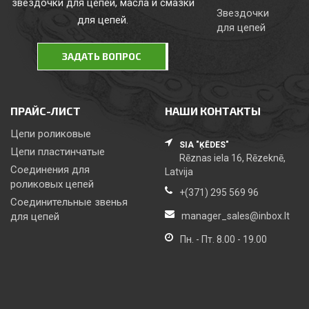
звездочки для цепей, масла и смазки
Звездочки
для цепей.
для цепей
ЗАДАТЬ ВОПРОС
ПРАЙС-ЛИСТ
НАШИ КОНТАКТЫ
Цепи роликовые
SIA "ĶĒDES"
Цепи пластинчатые
Rēznas iela 16, Rēzeknē,
Соединения для
Latvija
роликовых цепей
+(371) 295 569 96
Соединительные звенья
для цепей
manager_sales@inbox.lt
Пн. - Пт. 8.00 - 19.00