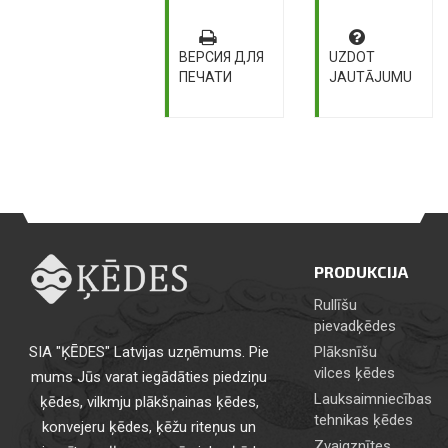
ВЕРСИЯ ДЛЯ
UZDOT
ПЕЧАТИ
JAUTĀJUMU
PRODUKCIJA
Rullīšu
pievadķēdes
SIA "ĶĒDES" Latvijas uzņēmums. Pie
Plāksnīšu
vilces ķēdes
mums Jūs varat iegādāties piedziņu
Lauksaimniecības
ķēdes, vilkmju plākšņainas ķēdes,
tehnikas ķēdes
konvejeru ķēdes, ķēžu riteņus un
Zvaigznītes