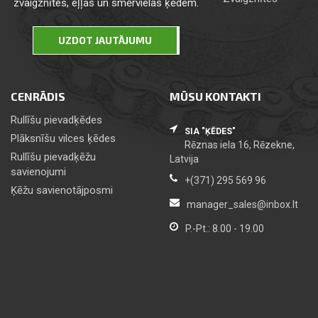
zvaigznītes, eļļas un smērvielas ķēdem.
UZDOT JAUTĀJUMU
CENRĀDIS
MŪSU KONTAKTI
Rullīšu pievadķēdes
SIA "ĶĒDES"
Plāksnīšu vilces ķēdes
Rēznas iela 16, Rēzekne,
Rullīšu pievadķēžu
Latvija
savienojumi
+(371) 295 569 96
Ķēžu savienotājposmi
manager_sales@inbox.lt
P.-Pt.: 8.00 - 19.00