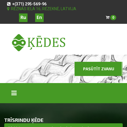
+(371) 295-569-96
RĒZNAS IELA 16, RĒZEKNĒ, LATVIJA
0
PASŪTĪT ZVANU
TRĪSRINDU ĶĒDE